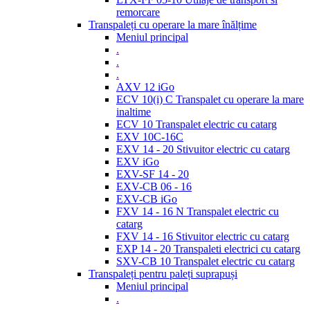
remorcare
Transpaleți cu operare la mare înălțime
Meniul principal
.
.
.
AXV 12 iGo
ECV 10(i) C Transpalet cu operare la mare
inaltime
ECV 10 Transpalet electric cu catarg
EXV 10C-16C
EXV 14 - 20 Stivuitor electric cu catarg
EXV iGo
EXV-SF 14 - 20
EXV-CB 06 - 16
EXV-CB iGo
FXV 14 - 16 N Transpalet electric cu
catarg
FXV 14 - 16 Stivuitor electric cu catarg
EXP 14 - 20 Transpaleti electrici cu catarg
SXV-CB 10 Transpalet electric cu catarg
Transpaleți pentru paleți suprapuși
Meniul principal
.