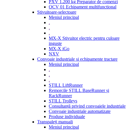
PXV 1.200 kg Preparator de comenzi
OCV 01 Echipament multifunctional
Stivuitoare-selectoare
Meniul principal
.
.
.
MX-X Stivuitor electric pentru culoare
inguste
MX-X iGo
NXV
Convoaie industriale si echipamente tractare
Meniul principal
.
.
.
STILL LiftRunner
Remorcile STILL BaseRunner și
RackRunner
STILL Trolleys
Consultanță privind convoaiele industriale
Convoaie industriale automatizate
Produse individuale
Transpaleți manuali
Meniul principal