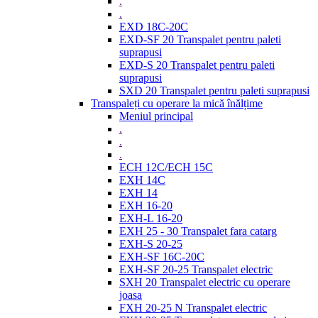
.
.
EXD 18C-20C
EXD-SF 20 Transpalet pentru paleti
suprapusi
EXD-S 20 Transpalet pentru paleti
suprapusi
SXD 20 Transpalet pentru paleti suprapusi
Transpaleți cu operare la mică înălțime
Meniul principal
.
.
.
ECH 12C/ECH 15C
EXH 14C
EXH 14
EXH 16-20
EXH-L 16-20
EXH 25 - 30 Transpalet fara catarg
EXH-S 20-25
EXH-SF 16C-20C
EXH-SF 20-25 Transpalet electric
SXH 20 Transpalet electric cu operare
joasa
FXH 20-25 N Transpalet electric