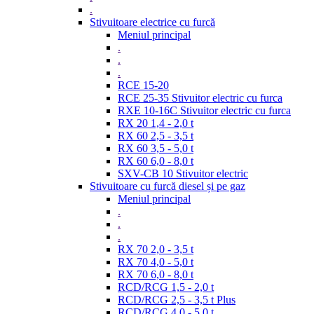
.
Stivuitoare electrice cu furcă
Meniul principal
.
.
.
RCE 15-20
RCE 25-35 Stivuitor electric cu furca
RXE 10-16C Stivuitor electric cu furca
RX 20 1,4 - 2,0 t
RX 60 2,5 - 3,5 t
RX 60 3,5 - 5,0 t
RX 60 6,0 - 8,0 t
SXV-CB 10 Stivuitor electric
Stivuitoare cu furcă diesel și pe gaz
Meniul principal
.
.
.
RX 70 2,0 - 3,5 t
RX 70 4,0 - 5,0 t
RX 70 6,0 - 8,0 t
RCD/RCG 1,5 - 2,0 t
RCD/RCG 2,5 - 3,5 t Plus
RCD/RCG 4,0 - 5,0 t