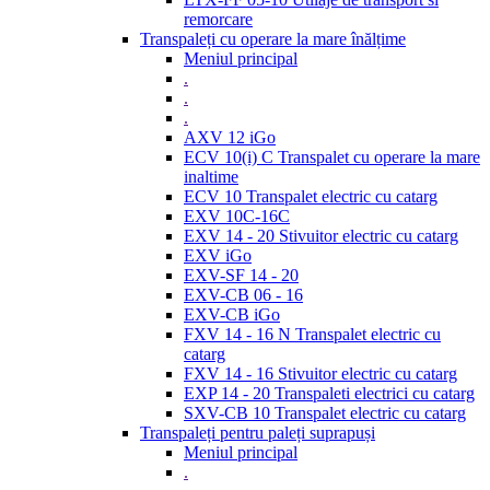
remorcare
Transpaleți cu operare la mare înălțime
Meniul principal
.
.
.
AXV 12 iGo
ECV 10(i) C Transpalet cu operare la mare
inaltime
ECV 10 Transpalet electric cu catarg
EXV 10C-16C
EXV 14 - 20 Stivuitor electric cu catarg
EXV iGo
EXV-SF 14 - 20
EXV-CB 06 - 16
EXV-CB iGo
FXV 14 - 16 N Transpalet electric cu
catarg
FXV 14 - 16 Stivuitor electric cu catarg
EXP 14 - 20 Transpaleti electrici cu catarg
SXV-CB 10 Transpalet electric cu catarg
Transpaleți pentru paleți suprapuși
Meniul principal
.