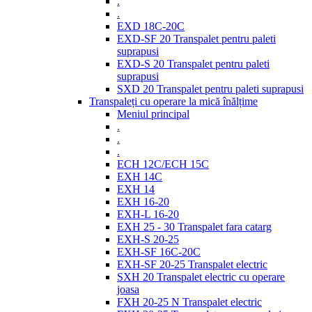
.
.
EXD 18C-20C
EXD-SF 20 Transpalet pentru paleti
suprapusi
EXD-S 20 Transpalet pentru paleti
suprapusi
SXD 20 Transpalet pentru paleti suprapusi
Transpaleți cu operare la mică înălțime
Meniul principal
.
.
.
ECH 12C/ECH 15C
EXH 14C
EXH 14
EXH 16-20
EXH-L 16-20
EXH 25 - 30 Transpalet fara catarg
EXH-S 20-25
EXH-SF 16C-20C
EXH-SF 20-25 Transpalet electric
SXH 20 Transpalet electric cu operare
joasa
FXH 20-25 N Transpalet electric