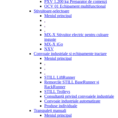
PXV 1.200 kg Preparator de comenzi
OCV 01 Echipament multifunctional
Stivuitoare-selectoare
Meniul principal
.
.
.
MX-X Stivuitor electric pentru culoare
inguste
MX-X iGo
NXV
Convoaie industriale si echipamente tractare
Meniul principal
.
.
.
STILL LiftRunner
Remorcile STILL BaseRunner și
RackRunner
STILL Trolleys
Consultanță privind convoaiele industriale
Convoaie industriale automatizate
Produse individuale
Transpaleți manuali
Meniul principal