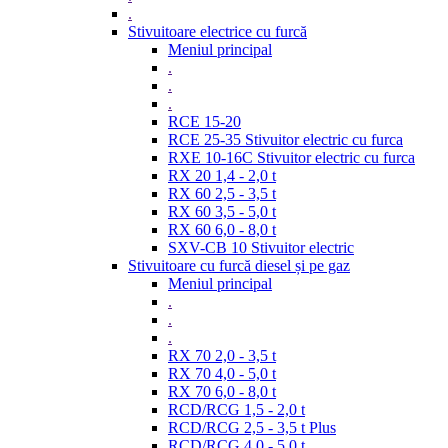
.
Stivuitoare electrice cu furcă
Meniul principal
.
.
.
RCE 15-20
RCE 25-35 Stivuitor electric cu furca
RXE 10-16C Stivuitor electric cu furca
RX 20 1,4 - 2,0 t
RX 60 2,5 - 3,5 t
RX 60 3,5 - 5,0 t
RX 60 6,0 - 8,0 t
SXV-CB 10 Stivuitor electric
Stivuitoare cu furcă diesel și pe gaz
Meniul principal
.
.
.
RX 70 2,0 - 3,5 t
RX 70 4,0 - 5,0 t
RX 70 6,0 - 8,0 t
RCD/RCG 1,5 - 2,0 t
RCD/RCG 2,5 - 3,5 t Plus
RCD/RCG 4,0 - 5,0 t