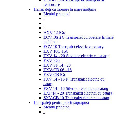
remorcare
Transpaleți cu operare la mare înălțime
Meniul principal
.
.
.
AXV 12 iGo
ECV 10(i) C Transpalet cu operare la mare
inaltime
ECV 10 Transpalet electric cu catarg
EXV 10C-16C
EXV 14 - 20 Stivuitor electric cu catarg
EXV iGo
EXV-SF 14 - 20
EXV-CB 06 - 16
EXV-CB iGo
FXV 14 - 16 N Transpalet electric cu
catarg
FXV 14 - 16 Stivuitor electric cu catarg
EXP 14 - 20 Transpaleti electrici cu catarg
SXV-CB 10 Transpalet electric cu catarg
Transpaleți pentru paleți suprapuși
Meniul principal
.