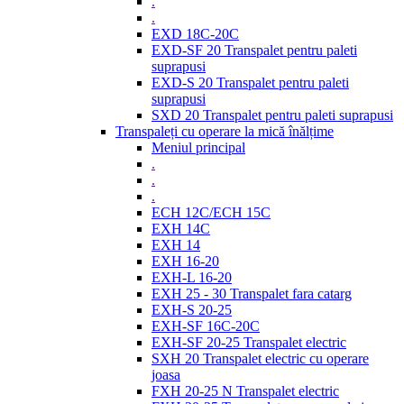
.
.
EXD 18C-20C
EXD-SF 20 Transpalet pentru paleti
suprapusi
EXD-S 20 Transpalet pentru paleti
suprapusi
SXD 20 Transpalet pentru paleti suprapusi
Transpaleți cu operare la mică înălțime
Meniul principal
.
.
.
ECH 12C/ECH 15C
EXH 14C
EXH 14
EXH 16-20
EXH-L 16-20
EXH 25 - 30 Transpalet fara catarg
EXH-S 20-25
EXH-SF 16C-20C
EXH-SF 20-25 Transpalet electric
SXH 20 Transpalet electric cu operare
joasa
FXH 20-25 N Transpalet electric