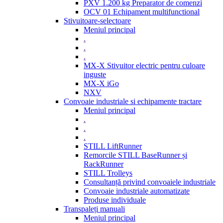
PXV 1.200 kg Preparator de comenzi
OCV 01 Echipament multifunctional
Stivuitoare-selectoare
Meniul principal
.
.
.
MX-X Stivuitor electric pentru culoare
inguste
MX-X iGo
NXV
Convoaie industriale si echipamente tractare
Meniul principal
.
.
.
STILL LiftRunner
Remorcile STILL BaseRunner și
RackRunner
STILL Trolleys
Consultanță privind convoaiele industriale
Convoaie industriale automatizate
Produse individuale
Transpaleți manuali
Meniul principal