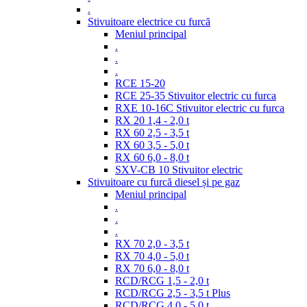
.
Stivuitoare electrice cu furcă
Meniul principal
.
.
.
RCE 15-20
RCE 25-35 Stivuitor electric cu furca
RXE 10-16C Stivuitor electric cu furca
RX 20 1,4 - 2,0 t
RX 60 2,5 - 3,5 t
RX 60 3,5 - 5,0 t
RX 60 6,0 - 8,0 t
SXV-CB 10 Stivuitor electric
Stivuitoare cu furcă diesel și pe gaz
Meniul principal
.
.
.
RX 70 2,0 - 3,5 t
RX 70 4,0 - 5,0 t
RX 70 6,0 - 8,0 t
RCD/RCG 1,5 - 2,0 t
RCD/RCG 2,5 - 3,5 t Plus
RCD/RCG 4,0 - 5,0 t