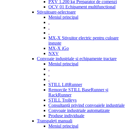
PXV 1.200 kg Preparator de comenzi
OCV 01 Echipament multifunctional
Stivuitoare-selectoare
Meniul principal
.
.
.
MX-X Stivuitor electric pentru culoare
inguste
MX-X iGo
NXV
Convoaie industriale si echipamente tractare
Meniul principal
.
.
.
STILL LiftRunner
Remorcile STILL BaseRunner și
RackRunner
STILL Trolleys
Consultanță privind convoaiele industriale
Convoaie industriale automatizate
Produse individuale
Transpaleți manuali
Meniul principal