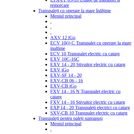
remorcare
Transpaleți cu operare la mare înălțime
Meniul principal
.
.
.
AXV 12 iGo
ECV 10(i) C Transpalet cu operare la mare
inaltime
ECV 10 Transpalet electric cu catarg
EXV 10C-16C
EXV 14 - 20 Stivuitor electric cu catarg
EXV iGo
EXV-SF 14 - 20
EXV-CB 06 - 16
EXV-CB iGo
FXV 14 - 16 N Transpalet electric cu
catarg
FXV 14 - 16 Stivuitor electric cu catarg
EXP 14 - 20 Transpaleti electrici cu catarg
SXV-CB 10 Transpalet electric cu catarg
Transpaleți pentru paleți suprapuși
Meniul principal
.