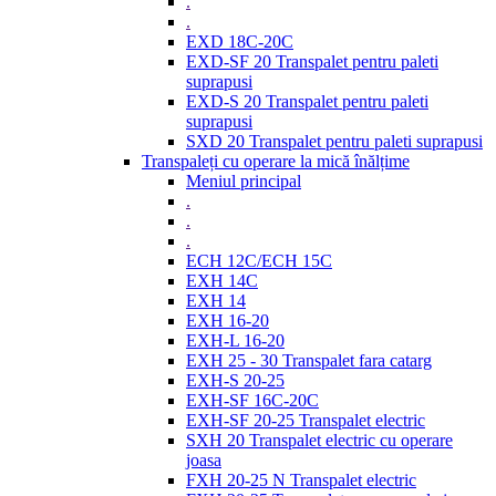
.
.
EXD 18C-20C
EXD-SF 20 Transpalet pentru paleti
suprapusi
EXD-S 20 Transpalet pentru paleti
suprapusi
SXD 20 Transpalet pentru paleti suprapusi
Transpaleți cu operare la mică înălțime
Meniul principal
.
.
.
ECH 12C/ECH 15C
EXH 14C
EXH 14
EXH 16-20
EXH-L 16-20
EXH 25 - 30 Transpalet fara catarg
EXH-S 20-25
EXH-SF 16C-20C
EXH-SF 20-25 Transpalet electric
SXH 20 Transpalet electric cu operare
joasa
FXH 20-25 N Transpalet electric