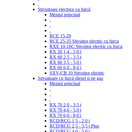
.
Stivuitoare electrice cu furcă
Meniul principal
.
.
.
RCE 15-20
RCE 25-35 Stivuitor electric cu furca
RXE 10-16C Stivuitor electric cu furca
RX 20 1,4 - 2,0 t
RX 60 2,5 - 3,5 t
RX 60 3,5 - 5,0 t
RX 60 6,0 - 8,0 t
SXV-CB 10 Stivuitor electric
Stivuitoare cu furcă diesel și pe gaz
Meniul principal
.
.
.
RX 70 2,0 - 3,5 t
RX 70 4,0 - 5,0 t
RX 70 6,0 - 8,0 t
RCD/RCG 1,5 - 2,0 t
RCD/RCG 2,5 - 3,5 t Plus
RCD/RCG 4,0 - 5,0 t