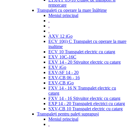
remorcare
Transpaleți cu operare la mare înălțime
Meniul principal
.
.
.
AXV 12 iGo
ECV 10(i) C Transpalet cu operare la mare
inaltime
ECV 10 Transpalet electric cu catarg
EXV 10C-16C
EXV 14 - 20 Stivuitor electric cu catarg
EXV iGo
EXV-SF 14 - 20
EXV-CB 06 - 16
EXV-CB iGo
FXV 14 - 16 N Transpalet electric cu
catarg
FXV 14 - 16 Stivuitor electric cu catarg
EXP 14 - 20 Transpaleti electrici cu catarg
SXV-CB 10 Transpalet electric cu catarg
Transpaleți pentru paleți suprapuși
Meniul principal
.