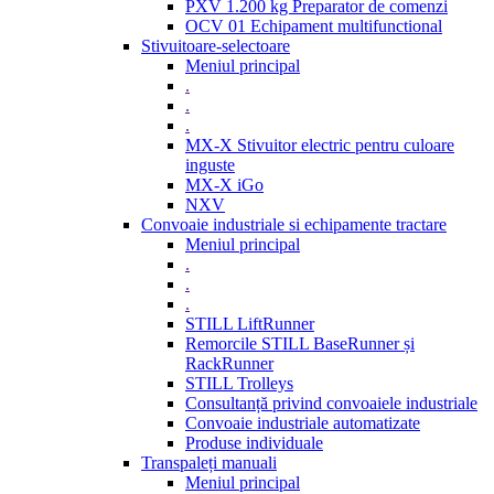
PXV 1.200 kg Preparator de comenzi
OCV 01 Echipament multifunctional
Stivuitoare-selectoare
Meniul principal
.
.
.
MX-X Stivuitor electric pentru culoare
inguste
MX-X iGo
NXV
Convoaie industriale si echipamente tractare
Meniul principal
.
.
.
STILL LiftRunner
Remorcile STILL BaseRunner și
RackRunner
STILL Trolleys
Consultanță privind convoaiele industriale
Convoaie industriale automatizate
Produse individuale
Transpaleți manuali
Meniul principal