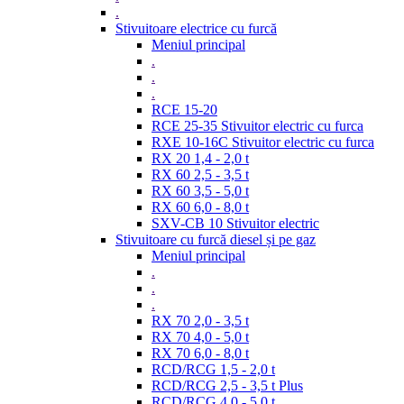
.
Stivuitoare electrice cu furcă
Meniul principal
.
.
.
RCE 15-20
RCE 25-35 Stivuitor electric cu furca
RXE 10-16C Stivuitor electric cu furca
RX 20 1,4 - 2,0 t
RX 60 2,5 - 3,5 t
RX 60 3,5 - 5,0 t
RX 60 6,0 - 8,0 t
SXV-CB 10 Stivuitor electric
Stivuitoare cu furcă diesel și pe gaz
Meniul principal
.
.
.
RX 70 2,0 - 3,5 t
RX 70 4,0 - 5,0 t
RX 70 6,0 - 8,0 t
RCD/RCG 1,5 - 2,0 t
RCD/RCG 2,5 - 3,5 t Plus
RCD/RCG 4,0 - 5,0 t