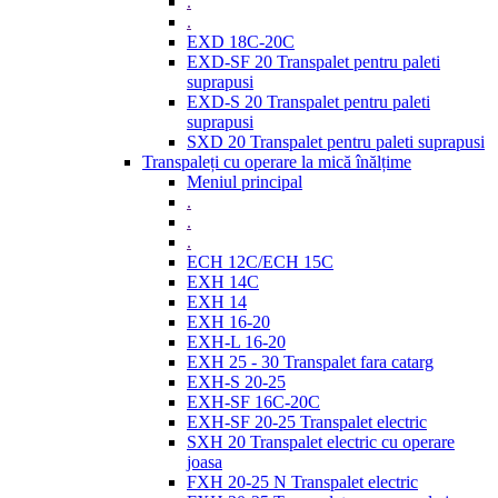
.
.
EXD 18C-20C
EXD-SF 20 Transpalet pentru paleti
suprapusi
EXD-S 20 Transpalet pentru paleti
suprapusi
SXD 20 Transpalet pentru paleti suprapusi
Transpaleți cu operare la mică înălțime
Meniul principal
.
.
.
ECH 12C/ECH 15C
EXH 14C
EXH 14
EXH 16-20
EXH-L 16-20
EXH 25 - 30 Transpalet fara catarg
EXH-S 20-25
EXH-SF 16C-20C
EXH-SF 20-25 Transpalet electric
SXH 20 Transpalet electric cu operare
joasa
FXH 20-25 N Transpalet electric