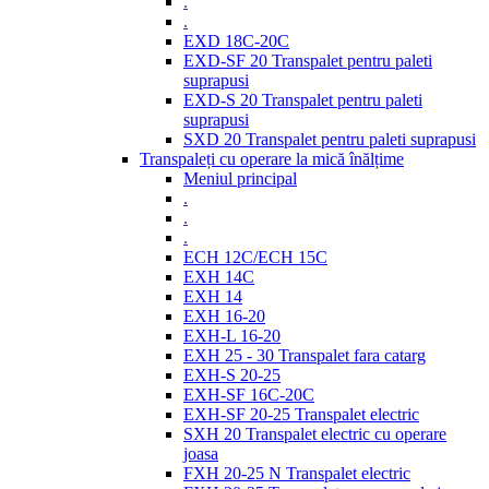
.
.
EXD 18C-20C
EXD-SF 20 Transpalet pentru paleti
suprapusi
EXD-S 20 Transpalet pentru paleti
suprapusi
SXD 20 Transpalet pentru paleti suprapusi
Transpaleți cu operare la mică înălțime
Meniul principal
.
.
.
ECH 12C/ECH 15C
EXH 14C
EXH 14
EXH 16-20
EXH-L 16-20
EXH 25 - 30 Transpalet fara catarg
EXH-S 20-25
EXH-SF 16C-20C
EXH-SF 20-25 Transpalet electric
SXH 20 Transpalet electric cu operare
joasa
FXH 20-25 N Transpalet electric