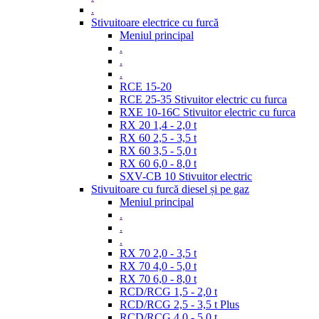
.
Stivuitoare electrice cu furcă
Meniul principal
.
.
.
RCE 15-20
RCE 25-35 Stivuitor electric cu furca
RXE 10-16C Stivuitor electric cu furca
RX 20 1,4 - 2,0 t
RX 60 2,5 - 3,5 t
RX 60 3,5 - 5,0 t
RX 60 6,0 - 8,0 t
SXV-CB 10 Stivuitor electric
Stivuitoare cu furcă diesel și pe gaz
Meniul principal
.
.
.
RX 70 2,0 - 3,5 t
RX 70 4,0 - 5,0 t
RX 70 6,0 - 8,0 t
RCD/RCG 1,5 - 2,0 t
RCD/RCG 2,5 - 3,5 t Plus
RCD/RCG 4,0 - 5,0 t