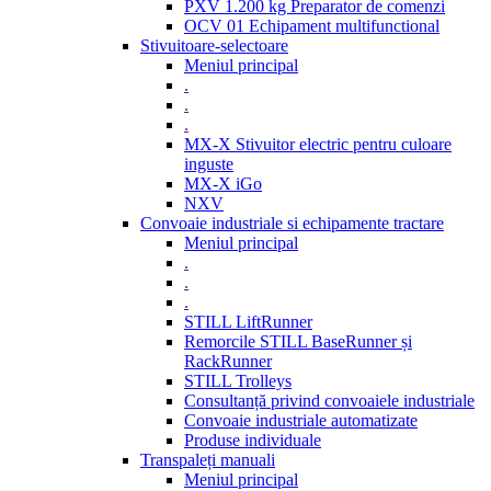
PXV 1.200 kg Preparator de comenzi
OCV 01 Echipament multifunctional
Stivuitoare-selectoare
Meniul principal
.
.
.
MX-X Stivuitor electric pentru culoare
inguste
MX-X iGo
NXV
Convoaie industriale si echipamente tractare
Meniul principal
.
.
.
STILL LiftRunner
Remorcile STILL BaseRunner și
RackRunner
STILL Trolleys
Consultanță privind convoaiele industriale
Convoaie industriale automatizate
Produse individuale
Transpaleți manuali
Meniul principal