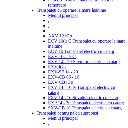
remorcare
Transpaleți cu operare la mare înălțime
Meniul principal
.
.
.
AXV 12 iGo
ECV 10(i) C Transpalet cu operare la mare
inaltime
ECV 10 Transpalet electric cu catarg
EXV 10C-16C
EXV 14 - 20 Stivuitor electric cu catarg
EXV iGo
EXV-SF 14 - 20
EXV-CB 06 - 16
EXV-CB iGo
FXV 14 - 16 N Transpalet electric cu
catarg
FXV 14 - 16 Stivuitor electric cu catarg
EXP 14 - 20 Transpaleti electrici cu catarg
SXV-CB 10 Transpalet electric cu catarg
Transpaleți pentru paleți suprapuși
Meniul principal
.