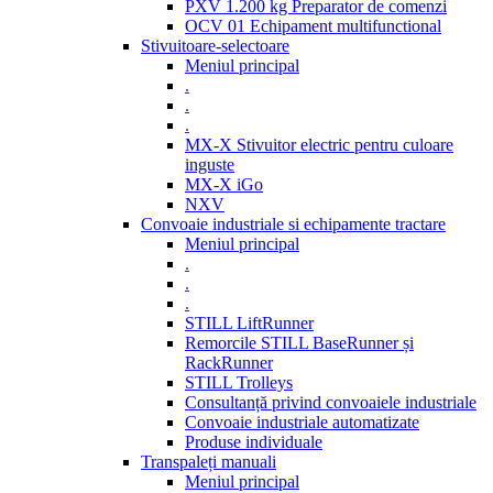
PXV 1.200 kg Preparator de comenzi
OCV 01 Echipament multifunctional
Stivuitoare-selectoare
Meniul principal
.
.
.
MX-X Stivuitor electric pentru culoare
inguste
MX-X iGo
NXV
Convoaie industriale si echipamente tractare
Meniul principal
.
.
.
STILL LiftRunner
Remorcile STILL BaseRunner și
RackRunner
STILL Trolleys
Consultanță privind convoaiele industriale
Convoaie industriale automatizate
Produse individuale
Transpaleți manuali
Meniul principal