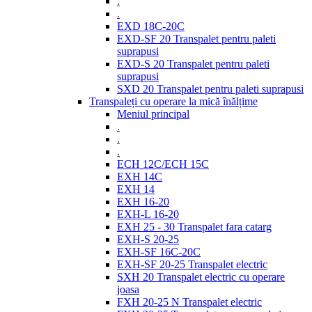
.
.
EXD 18C-20C
EXD-SF 20 Transpalet pentru paleti
suprapusi
EXD-S 20 Transpalet pentru paleti
suprapusi
SXD 20 Transpalet pentru paleti suprapusi
Transpaleți cu operare la mică înălțime
Meniul principal
.
.
.
ECH 12C/ECH 15C
EXH 14C
EXH 14
EXH 16-20
EXH-L 16-20
EXH 25 - 30 Transpalet fara catarg
EXH-S 20-25
EXH-SF 16C-20C
EXH-SF 20-25 Transpalet electric
SXH 20 Transpalet electric cu operare
joasa
FXH 20-25 N Transpalet electric