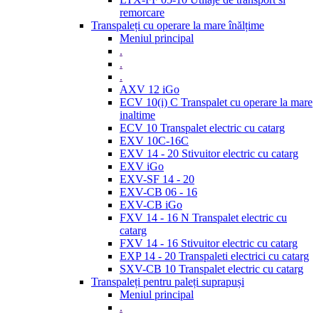
remorcare
Transpaleți cu operare la mare înălțime
Meniul principal
.
.
.
AXV 12 iGo
ECV 10(i) C Transpalet cu operare la mare
inaltime
ECV 10 Transpalet electric cu catarg
EXV 10C-16C
EXV 14 - 20 Stivuitor electric cu catarg
EXV iGo
EXV-SF 14 - 20
EXV-CB 06 - 16
EXV-CB iGo
FXV 14 - 16 N Transpalet electric cu
catarg
FXV 14 - 16 Stivuitor electric cu catarg
EXP 14 - 20 Transpaleti electrici cu catarg
SXV-CB 10 Transpalet electric cu catarg
Transpaleți pentru paleți suprapuși
Meniul principal
.