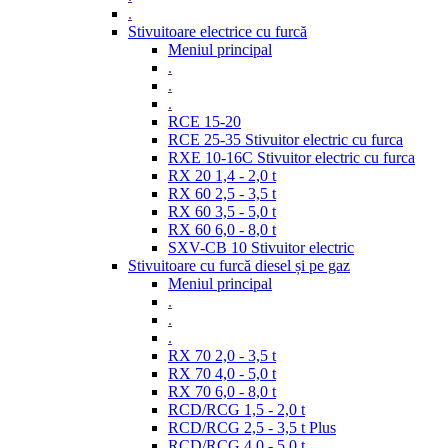
.
Stivuitoare electrice cu furcă
Meniul principal
.
.
.
RCE 15-20
RCE 25-35 Stivuitor electric cu furca
RXE 10-16C Stivuitor electric cu furca
RX 20 1,4 - 2,0 t
RX 60 2,5 - 3,5 t
RX 60 3,5 - 5,0 t
RX 60 6,0 - 8,0 t
SXV-CB 10 Stivuitor electric
Stivuitoare cu furcă diesel și pe gaz
Meniul principal
.
.
.
RX 70 2,0 - 3,5 t
RX 70 4,0 - 5,0 t
RX 70 6,0 - 8,0 t
RCD/RCG 1,5 - 2,0 t
RCD/RCG 2,5 - 3,5 t Plus
RCD/RCG 4,0 - 5,0 t