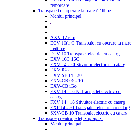
remorcare
Transpaleți cu operare la mare înălțime
Meniul principal
.
.
.
AXV 12 iGo
ECV 10(i) C Transpalet cu operare la mare
inaltime
ECV 10 Transpalet electric cu catarg
EXV 10C-16C
EXV 14 - 20 Stivuitor electric cu catarg
EXV iGo
EXV-SF 14 - 20
EXV-CB 06 - 16
EXV-CB iGo
FXV 14 - 16 N Transpalet electric cu
catarg
FXV 14 - 16 Stivuitor electric cu catarg
EXP 14 - 20 Transpaleti electrici cu catarg
SXV-CB 10 Transpalet electric cu catarg
Transpaleți pentru paleți suprapuși
Meniul principal
.