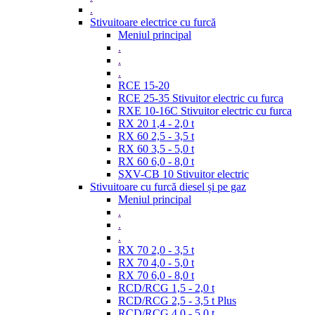
.
Stivuitoare electrice cu furcă
Meniul principal
.
.
.
RCE 15-20
RCE 25-35 Stivuitor electric cu furca
RXE 10-16C Stivuitor electric cu furca
RX 20 1,4 - 2,0 t
RX 60 2,5 - 3,5 t
RX 60 3,5 - 5,0 t
RX 60 6,0 - 8,0 t
SXV-CB 10 Stivuitor electric
Stivuitoare cu furcă diesel și pe gaz
Meniul principal
.
.
.
RX 70 2,0 - 3,5 t
RX 70 4,0 - 5,0 t
RX 70 6,0 - 8,0 t
RCD/RCG 1,5 - 2,0 t
RCD/RCG 2,5 - 3,5 t Plus
RCD/RCG 4,0 - 5,0 t