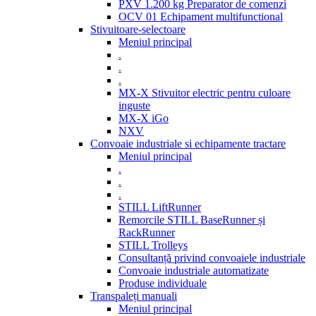
PXV 1.200 kg Preparator de comenzi
OCV 01 Echipament multifunctional
Stivuitoare-selectoare
Meniul principal
.
.
.
MX-X Stivuitor electric pentru culoare
inguste
MX-X iGo
NXV
Convoaie industriale si echipamente tractare
Meniul principal
.
.
.
STILL LiftRunner
Remorcile STILL BaseRunner și
RackRunner
STILL Trolleys
Consultanță privind convoaiele industriale
Convoaie industriale automatizate
Produse individuale
Transpaleți manuali
Meniul principal