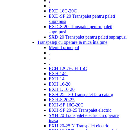
.
.
EXD 18C-20C
EXD-SF 20 Transpalet pentru paleti
suprapusi
EXD-S 20 Transpalet pentru paleti
suprapusi
SXD 20 Transpalet pentru paleti suprapusi
Transpaleți cu operare la mică înălțime
Meniul principal
.
.
.
ECH 12C/ECH 15C
EXH 14C
EXH 14
EXH 16-20
EXH-L 16-20
EXH 25 - 30 Transpalet fara catarg
EXH-S 20-25
EXH-SF 16C-20C
EXH-SF 20-25 Transpalet electric
SXH 20 Transpalet electric cu operare
joasa
FXH 20-25 N Transpalet electric