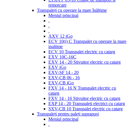
remorcare
Transpaleți cu operare la mare înălțime
Meniul principal
.
.
.
AXV 12 iGo
ECV 10(i) C Transpalet cu operare la mare
inaltime
ECV 10 Transpalet electric cu catarg
EXV 10C-16C
EXV 14 - 20 Stivuitor electric cu catarg
EXV iGo
EXV-SF 14 - 20
EXV-CB 06 - 16
EXV-CB iGo
FXV 14 - 16 N Transpalet electric cu
catarg
FXV 14 - 16 Stivuitor electric cu catarg
EXP 14 - 20 Transpaleti electrici cu catarg
SXV-CB 10 Transpalet electric cu catarg
Transpaleți pentru paleți suprapuși
Meniul principal
.