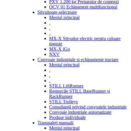
PXV 1.200 kg Preparator de comenzi
OCV 01 Echipament multifunctional
Stivuitoare-selectoare
Meniul principal
.
.
.
MX-X Stivuitor electric pentru culoare
inguste
MX-X iGo
NXV
Convoaie industriale si echipamente tractare
Meniul principal
.
.
.
STILL LiftRunner
Remorcile STILL BaseRunner și
RackRunner
STILL Trolleys
Consultanță privind convoaiele industriale
Convoaie industriale automatizate
Produse individuale
Transpaleți manuali
Meniul principal