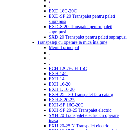
.
.
EXD 18C-20C
EXD-SF 20 Transpalet pentru paleti
suprapusi
EXD-S 20 Transpalet pentru paleti
suprapusi
SXD 20 Transpalet pentru paleti suprapusi
Transpaleți cu operare la mică înălțime
Meniul principal
.
.
.
ECH 12C/ECH 15C
EXH 14C
EXH 14
EXH 16-20
EXH-L 16-20
EXH 25 - 30 Transpalet fara catarg
EXH-S 20-25
EXH-SF 16C-20C
EXH-SF 20-25 Transpalet electric
SXH 20 Transpalet electric cu operare
joasa
FXH 20-25 N Transpalet electric