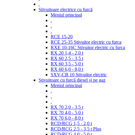
.
Stivuitoare electrice cu furcă
Meniul principal
.
.
.
RCE 15-20
RCE 25-35 Stivuitor electric cu furca
RXE 10-16C Stivuitor electric cu furca
RX 20 1,4 - 2,0 t
RX 60 2,5 - 3,5 t
RX 60 3,5 - 5,0 t
RX 60 6,0 - 8,0 t
SXV-CB 10 Stivuitor electric
Stivuitoare cu furcă diesel și pe gaz
Meniul principal
.
.
.
RX 70 2,0 - 3,5 t
RX 70 4,0 - 5,0 t
RX 70 6,0 - 8,0 t
RCD/RCG 1,5 - 2,0 t
RCD/RCG 2,5 - 3,5 t Plus
RCD/RCG 4,0 - 5,0 t