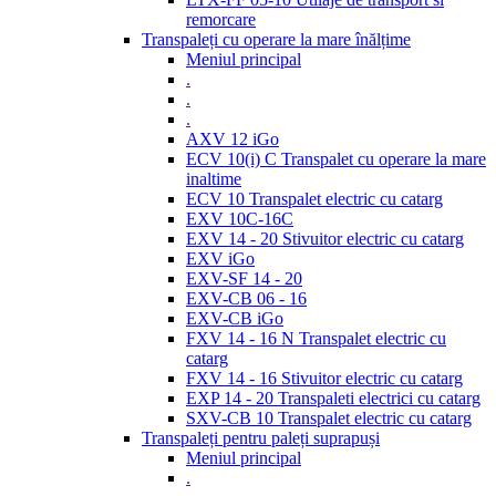
remorcare
Transpaleți cu operare la mare înălțime
Meniul principal
.
.
.
AXV 12 iGo
ECV 10(i) C Transpalet cu operare la mare
inaltime
ECV 10 Transpalet electric cu catarg
EXV 10C-16C
EXV 14 - 20 Stivuitor electric cu catarg
EXV iGo
EXV-SF 14 - 20
EXV-CB 06 - 16
EXV-CB iGo
FXV 14 - 16 N Transpalet electric cu
catarg
FXV 14 - 16 Stivuitor electric cu catarg
EXP 14 - 20 Transpaleti electrici cu catarg
SXV-CB 10 Transpalet electric cu catarg
Transpaleți pentru paleți suprapuși
Meniul principal
.