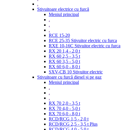
.
Stivuitoare electrice cu furcă
Meniul principal
.
.
.
RCE 15-20
RCE 25-35 Stivuitor electric cu furca
RXE 10-16C Stivuitor electric cu furca
RX 20 1,4 - 2,0 t
RX 60 2,5 - 3,5 t
RX 60 3,5 - 5,0 t
RX 60 6,0 - 8,0 t
SXV-CB 10 Stivuitor electric
Stivuitoare cu furcă diesel și pe gaz
Meniul principal
.
.
.
RX 70 2,0 - 3,5 t
RX 70 4,0 - 5,0 t
RX 70 6,0 - 8,0 t
RCD/RCG 1,5 - 2,0 t
RCD/RCG 2,5 - 3,5 t Plus
RCD/RCG 4,0 - 5,0 t