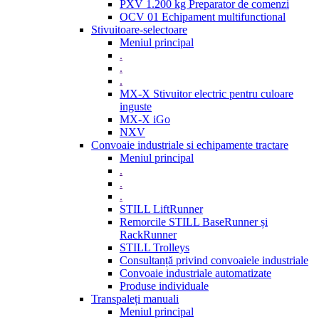
PXV 1.200 kg Preparator de comenzi
OCV 01 Echipament multifunctional
Stivuitoare-selectoare
Meniul principal
.
.
.
MX-X Stivuitor electric pentru culoare
inguste
MX-X iGo
NXV
Convoaie industriale si echipamente tractare
Meniul principal
.
.
.
STILL LiftRunner
Remorcile STILL BaseRunner și
RackRunner
STILL Trolleys
Consultanță privind convoaiele industriale
Convoaie industriale automatizate
Produse individuale
Transpaleți manuali
Meniul principal