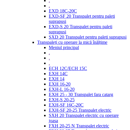
.
.
EXD 18C-20C
EXD-SF 20 Transpalet pentru paleti
suprapusi
EXD-S 20 Transpalet pentru paleti
suprapusi
SXD 20 Transpalet pentru paleti suprapusi
Transpaleți cu operare la mică înălțime
Meniul principal
.
.
.
ECH 12C/ECH 15C
EXH 14C
EXH 14
EXH 16-20
EXH-L 16-20
EXH 25 - 30 Transpalet fara catarg
EXH-S 20-25
EXH-SF 16C-20C
EXH-SF 20-25 Transpalet electric
SXH 20 Transpalet electric cu operare
joasa
FXH 20-25 N Transpalet electric