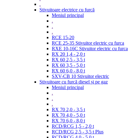
.
Stivuitoare electrice cu furcă
Meniul principal
.
.
.
RCE 15-20
RCE 25-35 Stivuitor electric cu furca
RXE 10-16C Stivuitor electric cu furca
RX 20 1,4 - 2,0 t
RX 60 2,5 - 3,5 t
RX 60 3,5 - 5,0 t
RX 60 6,0 - 8,0 t
SXV-CB 10 Stivuitor electric
Stivuitoare cu furcă diesel și pe gaz
Meniul principal
.
.
.
RX 70 2,0 - 3,5 t
RX 70 4,0 - 5,0 t
RX 70 6,0 - 8,0 t
RCD/RCG 1,5 - 2,0 t
RCD/RCG 2,5 - 3,5 t Plus
RCD/RCG 4,0 - 5,0 t