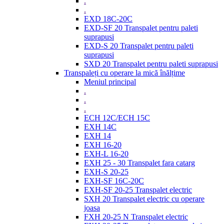
.
.
EXD 18C-20C
EXD-SF 20 Transpalet pentru paleti
suprapusi
EXD-S 20 Transpalet pentru paleti
suprapusi
SXD 20 Transpalet pentru paleti suprapusi
Transpaleți cu operare la mică înălțime
Meniul principal
.
.
.
ECH 12C/ECH 15C
EXH 14C
EXH 14
EXH 16-20
EXH-L 16-20
EXH 25 - 30 Transpalet fara catarg
EXH-S 20-25
EXH-SF 16C-20C
EXH-SF 20-25 Transpalet electric
SXH 20 Transpalet electric cu operare
joasa
FXH 20-25 N Transpalet electric