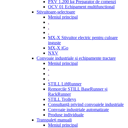
PXV 1.200 kg Preparator de comenzi
OCV 01 Echipament multifunctional
Stivuitoare-selectoare
Meniul principal
.
.
.
MX-X Stivuitor electric pentru culoare
inguste
MX-X iGo
NXV
Convoaie industriale si echipamente tractare
Meniul principal
.
.
.
STILL LiftRunner
Remorcile STILL BaseRunner și
RackRunner
STILL Trolleys
Consultanță privind convoaiele industriale
Convoaie industriale automatizate
Produse individuale
Transpaleți manuali
Meniul principal