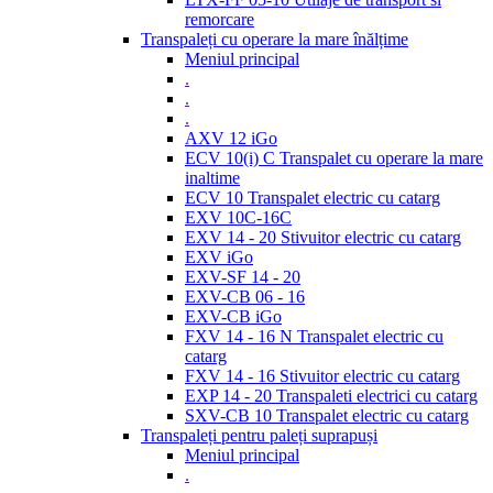
remorcare
Transpaleți cu operare la mare înălțime
Meniul principal
.
.
.
AXV 12 iGo
ECV 10(i) C Transpalet cu operare la mare
inaltime
ECV 10 Transpalet electric cu catarg
EXV 10C-16C
EXV 14 - 20 Stivuitor electric cu catarg
EXV iGo
EXV-SF 14 - 20
EXV-CB 06 - 16
EXV-CB iGo
FXV 14 - 16 N Transpalet electric cu
catarg
FXV 14 - 16 Stivuitor electric cu catarg
EXP 14 - 20 Transpaleti electrici cu catarg
SXV-CB 10 Transpalet electric cu catarg
Transpaleți pentru paleți suprapuși
Meniul principal
.